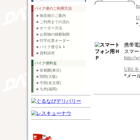
ht
バイク便のご利用方法
►御見積のご案内
►ご利用までの流れ
►オーダー方法
►お荷物の積載制限
►印字伝票オーダー
携帯電
►バイク便Ｑ＆Ａ
スマー
►資料請求
http://
バイク便料金
URL
►首都圏(東京)
*メー
►関西(大阪)
►中部(名古屋)
►九州(福岡)