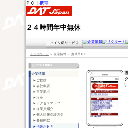
ＰＣ｜
携帯
２４時間年中無休
トップページ
＞ 企業情報 ＞ 携帯用ＨＰ
QUICK LINKS
企業情報
►ご挨拶
►会社概要
►営業拠点
►沿革
►アクセスマップ
►従業員紹介
►個人情報保護方針
►各種約款
►携帯用ＨＰ