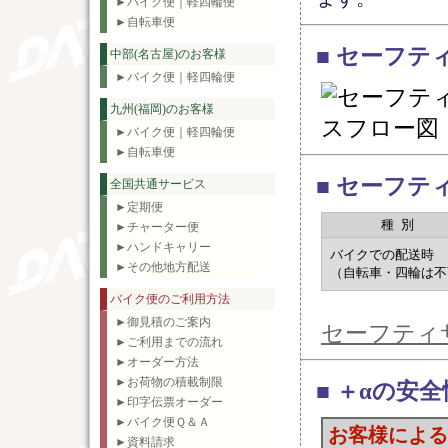
►バイク便｜軽四輪便
►自転車便
■ セーフテ
中部(名古屋)のお客様
►バイク便｜軽四輪便
九州(福岡)のお客様
►バイク便｜軽四輪便
►自転車便
■ セーフテ
全国共通サービス
►定期便
種別
►チャーター便
►ハンドキャリー
バイクでの配送時
►その他地方配送
（自転車・四輪は不
バイク便のご利用方法
►御見積のご案内
セーフティ
►ご利用までの流れ
►オーダー方法
►お荷物の積載制限
■ ＋αの安全
►印字伝票オーダー
►バイク便Ｑ＆Ａ
お客様による
►資料請求