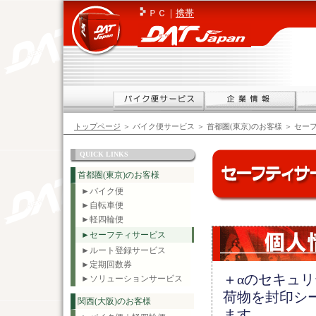
ＰＣ｜
携帯
トップページ
＞ バイク便サービス ＞ 首都圏(東京)のお客様 ＞ セ
QUICK LINKS
首都圏(東京)のお客様
►バイク便
►自転車便
►軽四輪便
►セーフティサービス
►ルート登録サービス
►定期回数券
＋αのセキュ
►ソリューションサービス
荷物を封印シ
関西(大阪)のお客様
ます。